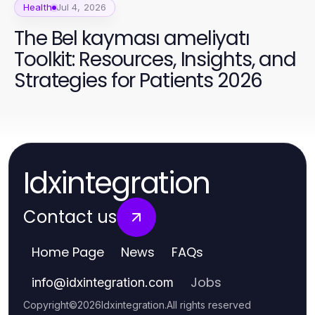
Health
Jul 4, 2026
The Bel kayması ameliyatı
Toolkit: Resources, Insights, and
Strategies for Patients 2026
Idxintegration
Contact us
Home Page
News
FAQs
Jobs
info
@
idxintegration.com
Copyright
©
2026
Idxintegration
.
All rights reserved