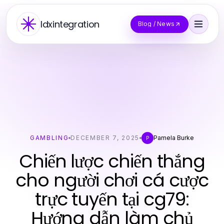
Idxintegration
Blog / News
GAMBLING
DECEMBER 7, 2025
Pamela Burke
P
Chiến lược chiến thắng
cho người chơi cá cược
trực tuyến tại cg79:
Hướng dẫn làm chủ