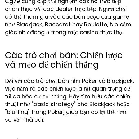
Cg79 cung cấp trải nghiệm casino trực tiếp
chân thực với các dealer trực tiếp. Người chơi
có thể tham gia vào các bàn cược của game
như Blackjack, Baccarat hay Roulette, tạo cảm
giác như đang ở trong một casino thực thụ.
Các trò chơi bàn: Chiến lược
và mẹo để chiến thắng
Đối với các trò chơi bàn như Poker và Blackjack,
việc nắm rõ các chiến lược là rất quan trọng để
tối đa hóa cơ hội thắng. Hãy tìm hiểu các chiến
thuật như "basic strategy" cho Blackjack hoặc
"bluffing" trong Poker, giúp bạn có lợi thế hơn
so với nhà cái.