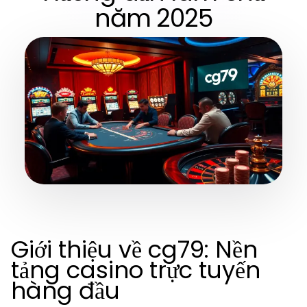
năm 2025
Giới thiệu về cg79: Nền
tảng casino trực tuyến
hàng đầu