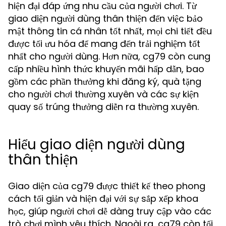
hiện đại đáp ứng nhu cầu của người chơi. Từ
giao diện người dùng thân thiện đến việc bảo
mật thông tin cá nhân tốt nhất, mọi chi tiết đều
được tối ưu hóa để mang đến trải nghiệm tốt
nhất cho người dùng. Hơn nữa, cg79 còn cung
cấp nhiều hình thức khuyến mãi hấp dẫn, bao
gồm các phần thưởng khi đăng ký, quà tặng
cho người chơi thường xuyên và các sự kiện
quay số trúng thưởng diễn ra thường xuyên.
Hiểu giao diện người dùng
thân thiện
Giao diện của cg79 được thiết kế theo phong
cách tối giản và hiện đại với sự sắp xếp khoa
học, giúp người chơi dễ dàng truy cập vào các
trò chơi mình yêu thích. Ngoài ra, cg79 còn tối